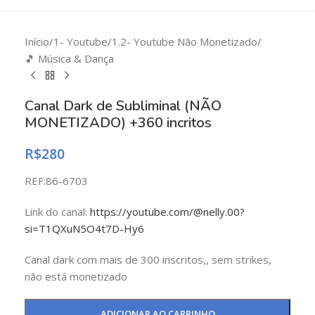
Início
/
1- Youtube
/
1.2- Youtube Não Monetizado
/
🎵 Música & Dança
Canal Dark de Subliminal (NÃO
MONETIZADO) +360 incritos
R$
280
REF:86-6703
Link do canal:
https://youtube.com/@nelly.00?
si=T1QXuN5O4t7D-Hy6
Canal dark com mais de 300 inscritos,, sem strikes,
não está monetizado
ADICIONAR AO CARRINHO