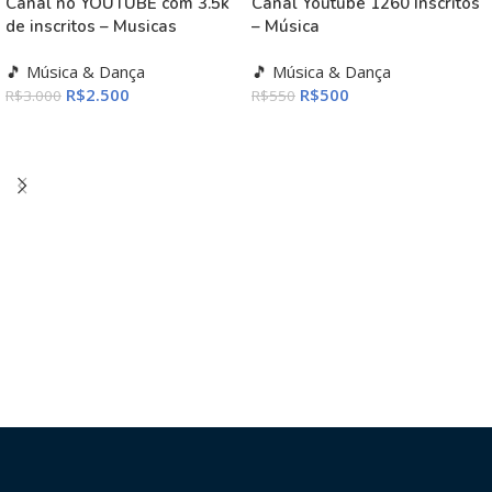
Canal no YOUTUBE com 3.5k
Canal Youtube 1260 Inscritos
de inscritos – Musicas
– Música
🎵 Música & Dança
🎵 Música & Dança
R$
2.500
R$
500
R$
3.000
R$
550
ADICIONAR AO CARRINHO
ADICIONAR AO CARRINHO