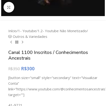
Clique para ampliar
Início
/
1- Youtube
/
1.2- Youtube Não Monetizado
/
🎲 Outros & Variedades
Canal 1100 Inscritos / Conhecimentos
Ancestrais
R$
300
R$
350
[button size=”small” style=”secondary” text=”Visualizar
Conta”
link=”https://www.youtube.com/@conhecimentosancestrais
target=””]
41-9721