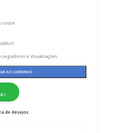
o rosto!
úblico!
o seguidores e Visualizações
NAR AO CARRINHO
I !
sta de desejos