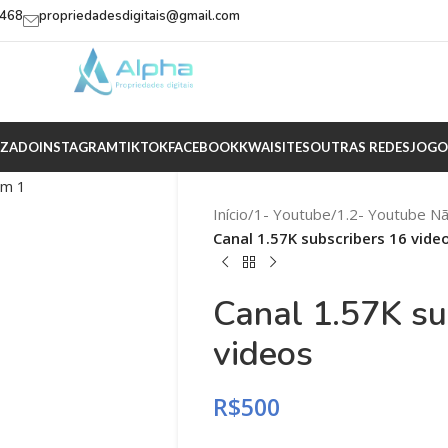
2468
propriedadesdigitais@gmail.com
IZADO
INSTAGRAM
TIKTOK
FACEBOOK
KWAI
SITES
OUTRAS REDES
JOGO
Início
/
1- Youtube
/
1.2- Youtube N
Canal 1.57K subscribers 16 vide
Canal 1.57K su
videos
R$
500