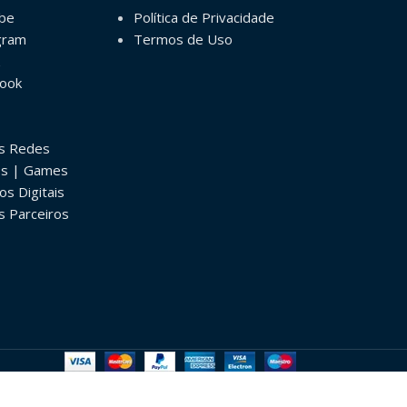
ube
Política de Privacidade
gram
Termos de Uso
book
as Redes
os | Games
os Digitais
s Parceiros