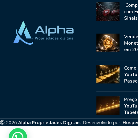
Compr
com E
Sinai
Vende
Monet
em 20
Como 
YouTu
Passo
Preço
YouTu
Tabela
2026
Alpha Propriedades Digitais
. Desenvolvido por:
Hospe