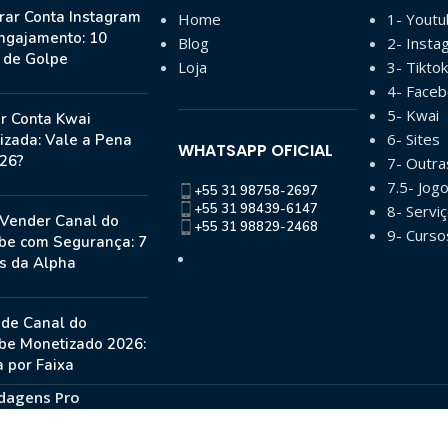
ar Conta Instagram
Home
1- Yout
ngajamento: 10
Blog
2- Insta
s de Golpe
Loja
3- Tiktok
4- Face
5- Kwai
r Conta Kwai
6- Sites
izada: Vale a Pena
WHATSAPP OFICIAL
26?
7- Outr
7.5- Jog
+55 31 98758-2697
+55 31 98439-6147
8- Serviç
Vender Canal do
+55 31 98829-2468
9- Curso
be com Segurança: 7
s da Alpha
 de Canal do
be Monetizado 2026:
 por Faixa
dagens Pro