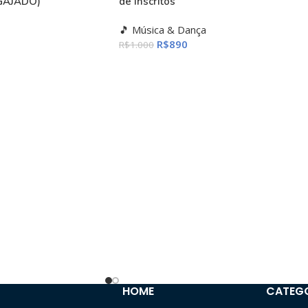
NGAJADO)
de inscritos
🎵 Música & Dança
R$
890
R$
1.000
HOME
CATEG