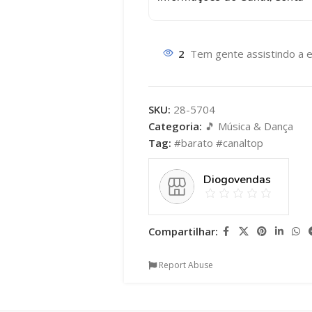
2
Tem gente assistindo a e
SKU:
28-5704
Categoria:
🎵 Música & Dança
Tag:
#barato #canaltop
Diogovendas
Compartilhar:
Report Abuse