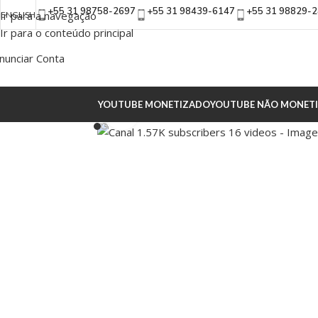
+55 31 98758-2697
+55 31 98439-6147
+55 31 98829-
Ir para a navegação
ENGLISH
Ir para o conteúdo principal
nunciar Conta
YOUTUBE MONETIZADO
YOUTUBE NÃO MONET
Clique para ampliar