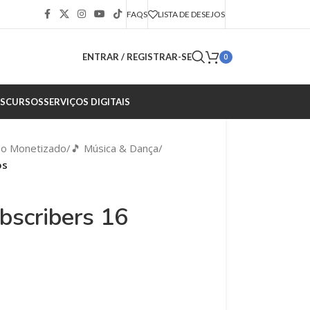
FAQS
LISTA DE DESEJOS
ENTRAR / REGISTRAR-SE
0
S
CURSOS
SERVIÇOS DIGITAIS
ão Monetizado
/
🎵 Música & Dança
/
os
bscribers 16